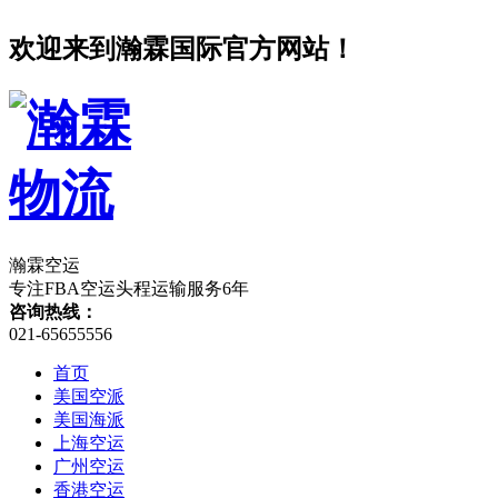
欢迎来到瀚霖国际官方网站！
瀚霖空运
专注FBA空运头程运输服务
6
年
咨询热线：
021-65655556
首页
美国空派
美国海派
上海空运
广州空运
香港空运