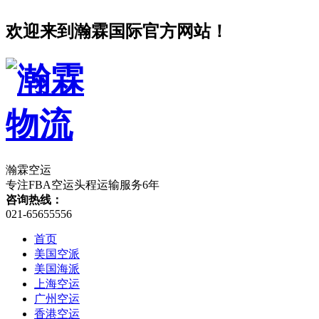
欢迎来到瀚霖国际官方网站！
瀚霖空运
专注FBA空运头程运输服务
6
年
咨询热线：
021-65655556
首页
美国空派
美国海派
上海空运
广州空运
香港空运